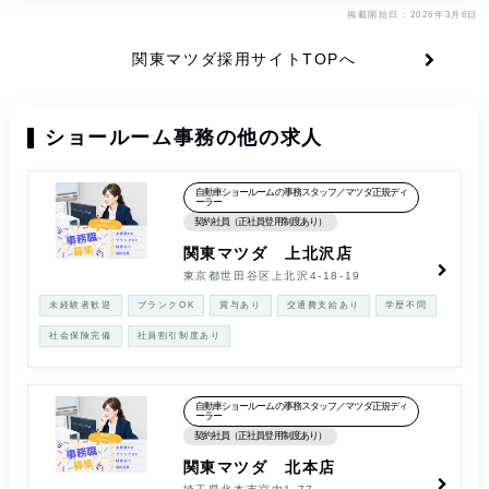
掲載開始日：2026年3月6日
関東マツダ採用サイトTOPへ
ショールーム事務の他の求人
自動車ショールームの事務スタッフ／マツダ正規ディ
ーラー
契約社員（正社員登用制度あり）
関東マツダ 上北沢店
東京都世田谷区上北沢4-18-19
未経験者歓迎
ブランクOK
賞与あり
交通費支給あり
学歴不問
社会保険完備
社員割引制度あり
自動車ショールームの事務スタッフ／マツダ正規ディ
ーラー
契約社員（正社員登用制度あり）
関東マツダ 北本店