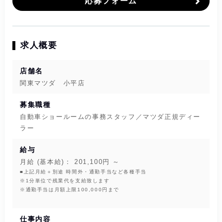
応募フォーム
求人概要
店舗名
関東マツダ 小平店
募集職種
自動車ショールームの事務スタッフ／マツダ正規ディー
ラー
給与
月給 (基本給)： 201,100円 ～
■上記月給＋別途 時間外・通勤手当など各種手当
※1分単位で残業代を支給致します
※通勤手当は月額上限100,000円まで
仕事内容