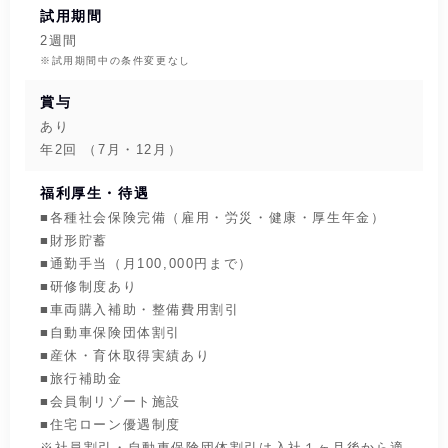
試用期間
2週間
※試用期間中の条件変更なし
賞与
あり
年2回 （7月・12月）
福利厚生・待遇
■各種社会保険完備（雇用・労災・健康・厚生年金）
■財形貯蓄
■通勤手当（月100,000円まで）
■研修制度あり
■車両購入補助・整備費用割引
■自動車保険団体割引
■産休・育休取得実績あり
■旅行補助金
■会員制リゾート施設
■住宅ローン優遇制度
※社員割引・自動車保険団体割引は入社１ヶ月後から適